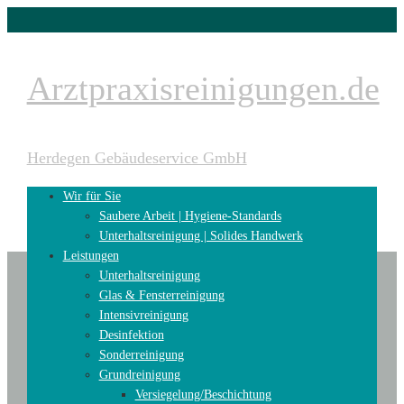
Arztpraxisreinigungen.de
Herdegen Gebäudeservice GmbH
Wir für Sie
Saubere Arbeit | Hygiene-Standards
Unterhaltsreinigung | Solides Handwerk
Leistungen
Unterhaltsreinigung
Glas & Fensterreinigung
WhatsApp-Bild-2024-02-
Intensivreinigung
Desinfektion
01-um-11.30.06_1f804a90
Sonderreinigung
Grundreinigung
Versiegelung/Beschichtung