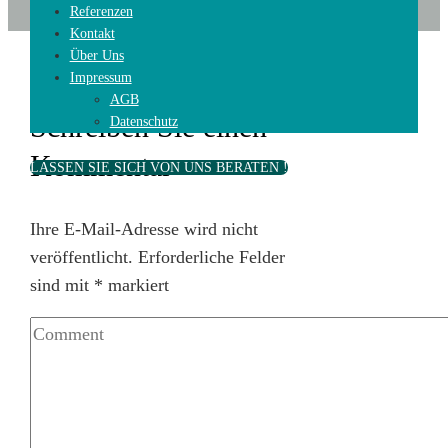
Referenzen
Kontakt
Über Uns
Impressum
AGB
Schreiben Sie einen
Datenschutz
Kommentar
LASSEN SIE SICH VON UNS BERATEN !
Ihre E-Mail-Adresse wird nicht
veröffentlicht.
Erforderliche Felder
sind mit
*
markiert